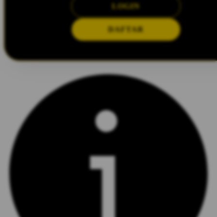
LOGIN
DAFTAR