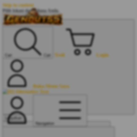
Skip to content
Pilih lokasi dan bahasa Anda.
Troli
Login
Cari
Cari
Buka Menu Saya
Lanjutkan
Navigation