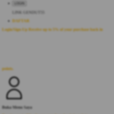
LOGIN
LINK GENDUT55
DAFTAR
Login/Sign-Up
Receive up to 5% of your purchase back in
points.
Buka Menu Saya