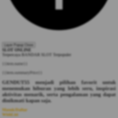
Layer Popup Close
SLOT ONLINE
Terpercaya
BANDAR SLOT
Terpopuler
{{item.name}}
{{item.summaryPrice}}
GENDUT55 menjadi pilihan favorit untuk
menemukan hiburan yang lebih seru, inspirasi
aktivitas menarik, serta pengalaman yang dapat
dinikmati kapan saja.
Masuk/Daftar
WishList