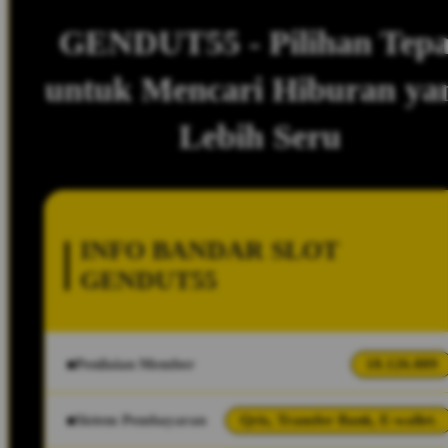
GENDUT55 - Pilihan Tepa
untuk Mencari Hiburan ya
Lebih Seru
INFO BANDAR SLOT
GENDUT55
Penilaian Member
18.126.889
Sistem Pembayaran
Qris, Transfer Bank, E-wallet.