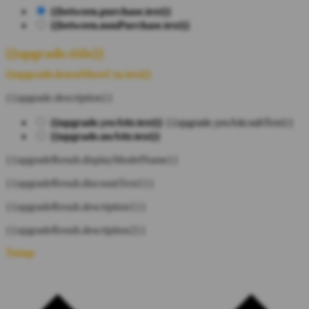
{{between.purchase.text}}
{{between.nonPurchase.text}}
{{upgrade.title}}
{{upgrade.learnMoreCta.text}}
{{upgrade.description}}
{{upgrade.yesAttr.text}}
{{upgrade.yesAttr.subText}}
{{upgrade.noAttr.text}}
{{upgradeResult.displayModelName}}
{{upgradeResult.discountText1}}
{{upgradeResult.description1}}
{{upgradeResult.description2}}
Tutup