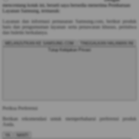
mencentang kotak ini, berarti saya bersedia menerima Pembaruan
Layanan Samsung, termasuk:
Layanan dan informasi pemasaran Samsung.com, berikut produk
baru dan pengumuman layanan serta penawaran khusus, peristiwa
dan buletin berkalanya.
MELANJUTKAN KE SAMSUNG.COM
TINGGALKAN HALAMAN INI
Tutup Kebijakan Privasi
Periksa Preferensi
Berikan rekomendasi untuk memperbaharui preferensi produk
Anda.
YA
NANTI